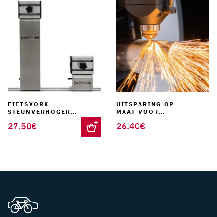
FIETSVORK
UITSPARING OP
STEUNVERHOGER
MAAT VOOR
60MM
BINNEN
27.50
€
26.40
€
FIETSENREK