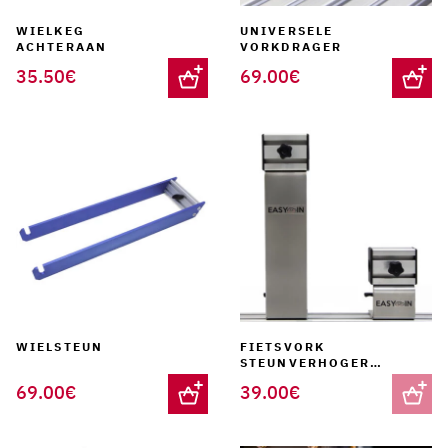
WIELKEG
UNIVERSELE
ACHTERAAN
VORKDRAGER
35.50
€
69.00
€
WIELSTEUN
FIETSVORK
STEUNVERHOGER
MAX 250MM
69.00
€
39.00
€