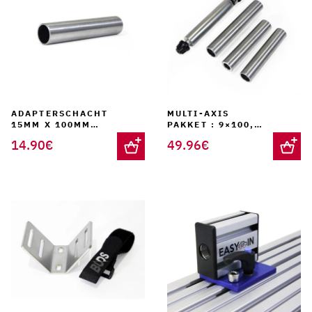
ADAPTERSCHACHT
MULTI-AXIS
15MM X 100MM
PAKKET : 9×100,
VOOR UNIVERSELE
15×100, 15×110,
14.90
€
49.96
€
VORKSTEUN
12×100