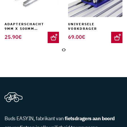
ADAPTERSCHACHT
UNIVERSELE
9MM X 100MM
VORKDRAGER
VOOR UNIVERSELE
25.90
€
69.00
€
VORKSTEUN
fietsdragers aan boord
Buds EASYIN, fabrikant van
om uw fietsen in alle veiligheid te vervoeren.