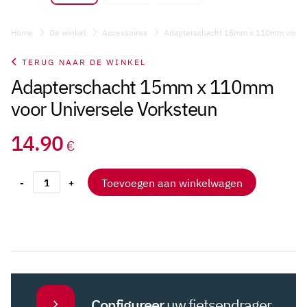
Home
De winkel
Accessoires
Adapterschacht 15mm x 110mm voor U
TERUG NAAR DE WINKEL
Adapterschacht 15mm x 110mm
voor Universele Vorksteun
14.90
€
Toevoegen aan winkelwagen
-
+
Adapterschacht
15mm
x
110mm
voor
Universele
Vorksteun
aantal
Configureer
uw fietsendrager