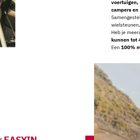
voertuigen,
campers en 
Samengesteld
wielsteunen,
Heb je meer
kunnen tot 4
Een
100% ma
EASYIN
r