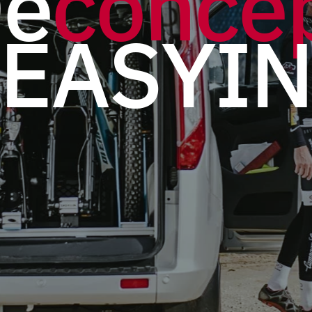
D
e
c
o
n
c
e
E
A
S
Y
I