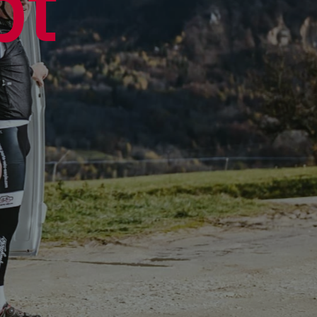
p
t
N