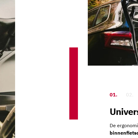
01.
02.
Univer
De ergonomi
binnenfietsd