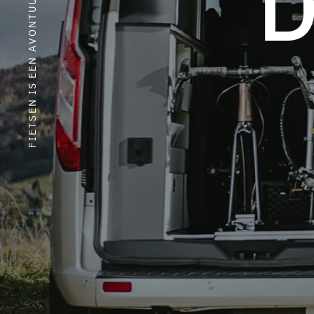
U
U
T
N
O
V
A
N
E
E
S
I
N
E
S
T
E
I
F