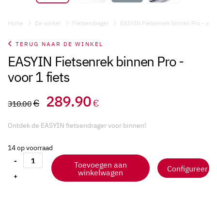
Home
De winkel
Fietsendrager
EASYIN Fietsenrek binnen Pro - voor 
TERUG NAAR DE WINKEL
EASYIN Fietsenrek binnen Pro -
voor 1 fiets
Oorspronkelijke
Huidige
289.90
€
€
310.00
prijs
prijs
Ontdek de EASYIN fietsendrager voor binnen!
was:
is:
310.00€.
289.90€.
14 op voorraad
-
Toevoegen aan
Configureer
winkelwagen
EASYIN
+
Fietsenrek
binnen
Pro
-