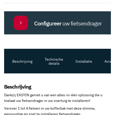
voor
1
fiets
Configureer
uw fietsendrager
aantal
Technische
Beschrijving
Installatie
Avis
details
Beschrijving
Dankzij EASYIN geniet u van een alles-in-één oplossing die u
toelaat uw fietsendrager in uw voertuig te installeren!
Vervoer 1 tot 4 fietsen in uw kofferbak met deze slimme,
eenvoudige en snel te installeren fietsendrager.