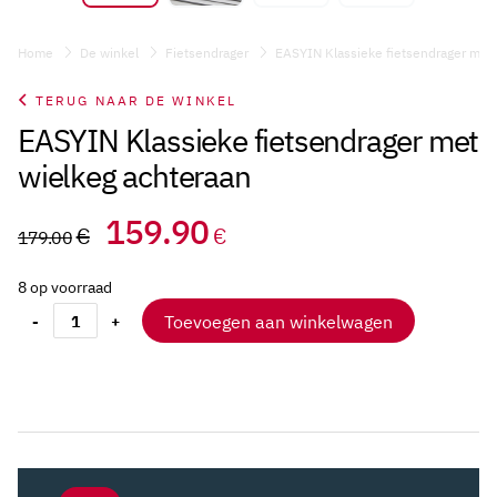
Home
De winkel
Fietsendrager
EASYIN Klassieke fietsendrager met 
TERUG NAAR DE WINKEL
EASYIN Klassieke fietsendrager met
wielkeg achteraan
Oorspronkelijke
Huidige
159.90
€
€
179.00
prijs
prijs
8 op voorraad
was:
is:
Toevoegen aan winkelwagen
-
+
EASYIN
179.00€.
159.90€.
Klassieke
fietsendrager
met
wielkeg
achteraan
aantal