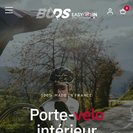
0
100% MADE IN FRANCE
Porte-
vélo
intérieur