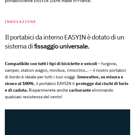
portabiciclette EASYIN 100% made in France.
INNOVAZIONE
Il portabici da interno EASYIN è dotato di un
sistema di
fissaggio universale.
Compatibile con tutti i tipi di biciclette e veicoli
– furgone,
camper, station wagon, minibus, rimorchio… – il nostro portabici
di bordo è ideale per tutti i tuoi viaggi.
Innovativo, su misura e
sicuro al 100%
, il portabici EAYSIN ti
protegge dai rischi di furto
e di caduta.
Risparmierete anche
carburante
eliminando
qualsiasi resistenza del vento!