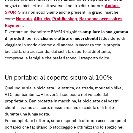
negozi di biciclette e attraverso il nostro distributore
Audace
SPORTS
ma non solo! Siamo anche presenti in grandi marche
come
Norauto
,
Alltricks
,
Probikeshop
,
Narbonne accessoires
,
Raymon
…
Diventare un rivenditore EAYSIN significa
ampliare la sua gamma
di prodotti per il ciclismo e attirare nuovi clienti!
Il desiderio di
viaggiare in modo diverso e di andare in vacanza con la propria
bicicletta sta crescendo, dal ciclista esperto al dilettante,
comprese le famiglie che preferiscono il trasporto dolce.
Un portabici al coperto sicuro al 100%
Qualunque sia la bicicletta – elettrica, da strada, mountain bike,
VTC, per bambini… – troverà il suo posto nel veicolo del
proprietario. Ben protette in macchina, le biciclette dei vostri
clienti saranno al sicuro: nessun rischio di caduta o di furto
durante una lunga sosta.
Per completare l’offerta, sono disponibili ulteriori accessori per il
portabici che facilitano lo stoccaggio e ottimizzano lo spazio nel