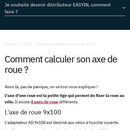
Je souhaite devenir distributeur EASYIN, comment
Comment calculer son axe de roue ?
faire ?
Le porte-vélo EASYIN est-il garanti ?
En quel matériau est fabriqué le porte-vélo EASYIN ?
Où trouver un porte-vélo EASYIN ?
Porte-vélo Classique ou Pro, quelle différence ?
Accueil
F.A.Q
Comment calculer son axe de roue ?
Comment calculer son axe de
Quel est le poids d’un porte-vélo EASYIN ?
roue ?
Alors là, pas de panique, on va tout vous expliquer !
L'axe d'une roue est la petite tige qui permet de fixer la roue au
vélo.
Il existe
4 axes de roue
différents.
L'axe de roue 9x100
L’adaptateur AD 9x100 est destiné aux vélos à fourche ouverte.