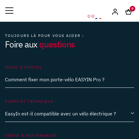
0
TOUJOURS LÀ POUR VOUS AIDER :
questions
Foire aux
MODE D'EMPLOI
Comment fixer mon porte-vélo EASYIN Pro ?
SUPPORT TECHNIQUE
EasyIn est-il compatible avec un vélo électrique ?
Combien de vélos puis-je fixer sur mon porte-vélo
EASYIN ?
VENTE & PARTENARIAT