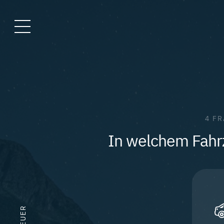
4 F
In welchem Fahrz
R
E
U
E