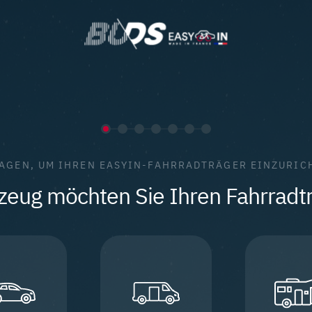
RAGEN, UM IHREN EASYIN-FAHRRADTRÄGER EINZURIC
eug möchten Sie Ihren Fahrradträ