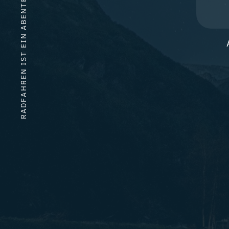
T
N
E
B
A
N
I
E
T
S
I
N
E
R
H
A
F
D
A
R