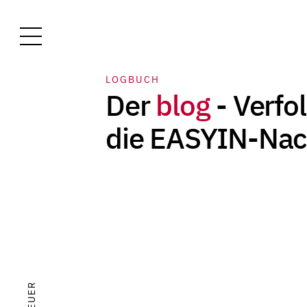
LOGBUCH
Der
blog
- Verfo
die EASYIN-Nac
R
E
U
E