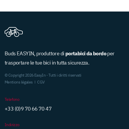
199.90€.
289.90€.
portabici da bordo
Buds EASYIN, produttore di
per
trasportare le tue bici in tutta sicurezza.
© Copyright 2026 EasyIn - Tutti i diritti riservati
Mentions légales
CGV
Telefono
+33 (0)9 70 66 70 47
Indirizzo