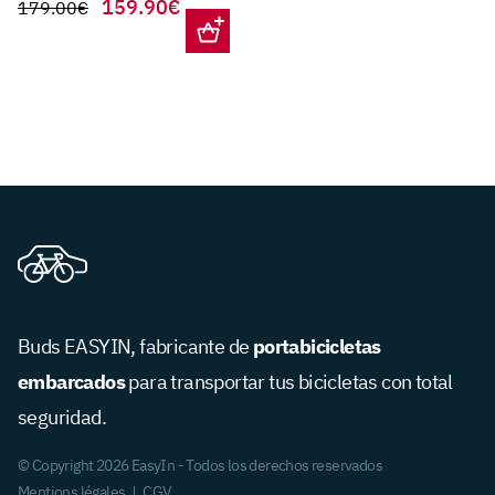
El
159.90
€
179.00
€
TRASERA
El
precio
precio
original
actual
era:
es:
179.00€.
159.90€.
portabicicletas
Buds EASYIN, fabricante de
embarcados
para transportar tus bicicletas con total
seguridad.
© Copyright 2026 EasyIn - Todos los derechos reservados
Mentions légales
CGV