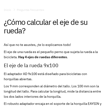
Me gustaría ser distribuidor de EASYIN, ¿cómo lo
¿Cuál es la diferencia entre un portabicicletas Classic
hago?
y uno Pro?
Inicio
Preguntas frecuentes
¿Cuántas bicicletas puedo colocar en mi
¿Cómo calcular el eje de su
portabicicletas EASYIN?
rueda?
¿De qué material está hecho el portabicicletas
EASYIN?
Así que no te asustes, ¡te lo explicamos todo!
El eje de una rueda es el pequeño perno que sujeta la rueda a la
bicicleta.
Hay 4 ejes de ruedas diferentes
.
El eje de la rueda 9x100
El adaptador AD 9x100 está diseñado para bicicletas con
horquillas abiertas.
Los 9 mm corresponden al diámetro del tallo. Los 100 mm son la
longitud del tallo. Para calcular la longitud, mide la distancia entre
los dos lados interiores de la horquilla.
El robusto adaptador encaja en el soporte de la horquilla EAYSIN y