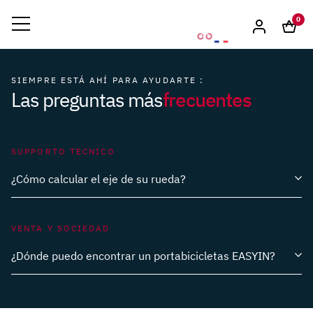
0
SIEMPRE ESTÁ AHÍ PARA AYUDARTE :
frecuentes
Las preguntas más
SUPPORTO TECNICO
¿Cómo calcular el eje de su rueda?
¿Cómo puedo acoplar el portabicicletas EASYIN a mi
vehículo (furgoneta, autocaravana, ranchera,
VENTA Y SOCIEDAD
remolque, etc.)?
¿Cómo puedo saber si el portabicicletas EASYIN cabe
¿Dónde puedo encontrar un portabicicletas EASYIN?
en mi vehículo?
¿Está garantizado el portabicicletas EASYIN?
¿Cuál es el peso de un portabicicletas EASYIN?